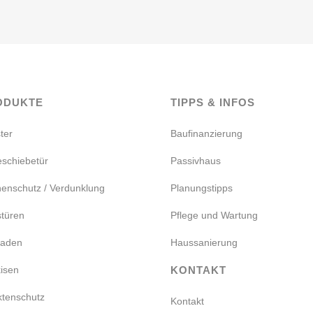
ODUKTE
TIPPS & INFOS
ter
Baufinanzierung
schiebetür
Passivhaus
enschutz / Verdunklung
Planungstipps
türen
Pflege und Wartung
saden
Haussanierung
isen
KONTAKT
ktenschutz
Kontakt