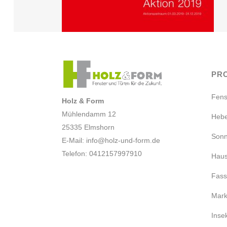
PR
Fens
Holz & Form
Mühlendamm 12
Hebe
25335 Elmshorn
Sonn
E-Mail:
info@holz-und-form.de
Telefon: 0412157997910
Haus
Fas
Mark
Inse