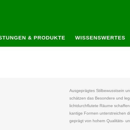
ISTUNGEN & PRODUKTE
WISSENSWERTES
Ausgeprägtes Stilbewusstsein un
schätzen das Besondere und legen
lichtdurchflutete Räume schaffen
kantige Formen unterstreichen die
geprägt von hohem Qualitäts- u