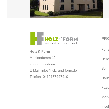
PR
Fens
Holz & Form
Mühlendamm 12
Hebe
25335 Elmshorn
Sonn
E-Mail:
info@holz-und-form.de
Telefon: 0412157997910
Haus
Fas
Mark
Inse