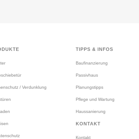
ODUKTE
TIPPS & INFOS
ter
Baufinanzierung
schiebetür
Passivhaus
enschutz / Verdunklung
Planungstipps
türen
Pflege und Wartung
saden
Haussanierung
isen
KONTAKT
ktenschutz
Kontakt